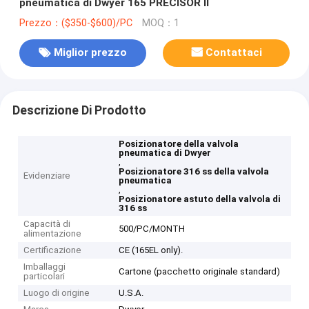
pneumatica di Dwyer 165 PRECISOR II
Prezzo：($350-$600)/PC
MOQ：1
Miglior prezzo
Contattaci
Descrizione Di Prodotto
Posizionatore della valvola
pneumatica di Dwyer
,
Posizionatore 316 ss della valvola
Evidenziare
pneumatica
,
Posizionatore astuto della valvola di
316 ss
Capacità di
500/PC/MONTH
alimentazione
Certificazione
CE (165EL only).
Imballaggi
Cartone (pacchetto originale standard)
particolari
Luogo di origine
U.S.A.