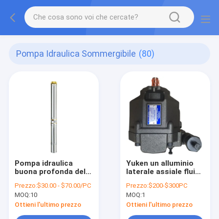
Pompa Idraulica Sommergibile
(80)
Pompa idraulica
Yuken un alluminio
buona profonda del
laterale assiale fluido
Myanmar 3 pollici di
idraulico variabile del
Prezzo:
$30.00 - $70.00/PC
Prezzo:
$200-$300PC
pompa sommergibile
porto della pompa a
MOQ:
10
MOQ:
1
di 220V Borewell
pistone di
spostamento
Ottieni l'ultimo prezzo
Ottieni l'ultimo prezzo