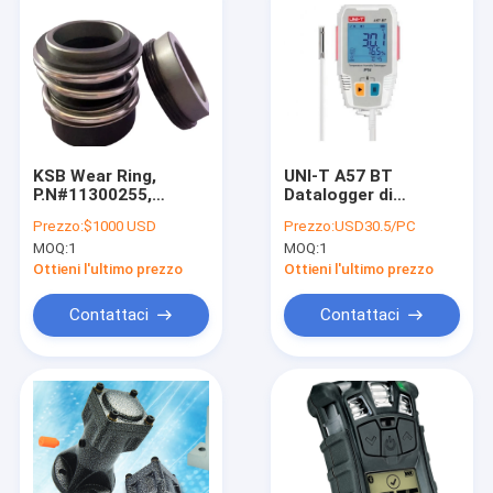
KSB Wear Ring,
UNI-T A57 BT
P.N#11300255,
Datalogger di
Pos#502, per pompa
Temperatura e
Prezzo:
$1000 USD
Prezzo:
USD30.5/PC
KRTK40-250/54WGH-
Umidità in Plastica,
MOQ:
1
MOQ:
1
S
Connettività,
(XB11F15WPS),S.N#9972449907/400/2
Intervallo -40~85°C,
Ottieni l'ultimo prezzo
Ottieni l'ultimo prezzo
0%~100%, Precisione
0.5%
Contattaci
Contattaci
Casa
Prodotti
Circa noi