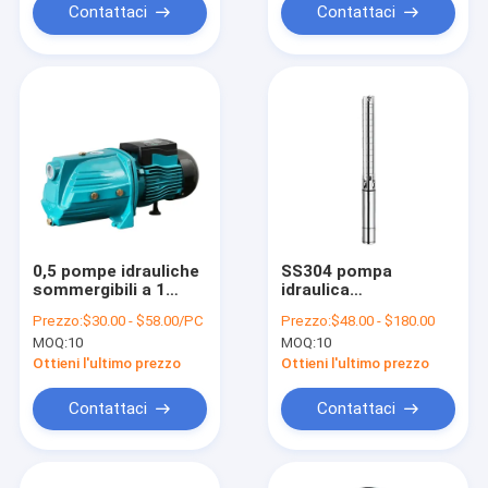
Contattaci
Contattaci
0,5 pompe idrauliche
SS304 pompa
sommergibili a 1
idraulica
pollici di cavalli
sommergibile a 4
Prezzo:
$30.00 - $58.00/PC
Prezzo:
$48.00 - $180.00
vapore 1hp 1.5hp Jet
pollici 3kw 4hp
MOQ:
10
MOQ:
10
Water Pump Arabia
415Kpa elettrico
Saudita
Ottieni l'ultimo prezzo
Ottieni l'ultimo prezzo
Contattaci
Contattaci