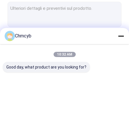
Commutatore livellato del galleggiante
Posizionatore della valvola pneumatica
Sensore del trasmettitore di temperatura
Chmcyb
Continua
Hart Field Communicator
Elettrovalvola a solenoide
10:32 AM
Le Nostre Categorie
Valvole di regolazione
Good day, what product are you looking for?
Misuratore di portata di alta precisione
pompa idraulica sommergibile
Collettore del moltiplicatore di pressione
Manometro
manometro digitale
Manometro di
Metro livellato ultrasonico
differenziale
acciaio inossi