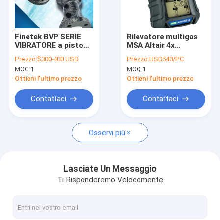
Giro della fabbrica
Controllo di qualità
Finetek BVP SERIE
Rilevatore multigas
VIBRATORE a pistoni
MSA Altair 4x
Contattici
BVP10000-0160
Rilevatore multigas
Prezzo:
$300-400 USD
Prezzo:
USD540/PC
BVP10000-0030
Msa Altair 4x per
MOQ:
1
MOQ:
1
BVP10000-0040
attività minerarie CO
Richieda una citazione
BVP10000-0060
H2S O2 LEL
Ottieni l'ultimo prezzo
Ottieni l'ultimo prezzo
Contattaci
Contattaci
Manometro differenziale
Osservi più
manometro digitale
Manometro di acciaio inossidabile
Lasciate Un Messaggio
Ti Risponderemo Velocemente
Moltiplicatore di pressione di precisione
Controllore logico programmabile