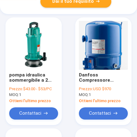
Dai il tuo requisito
pompa idraulica
Danfoss
sommergibile a 2
Compressore
pollici innovatrice
reciproco,
Prezzo:
$43.00 - $53/PC
Prezzo:
USD $970
1.5HP 1100W 150Kpa
NTZ096A4LR1B,120F0235,F
MOQ:
1
MOQ:
1
R404A; R452A;
R454C; R455A
Ottieni l'ultimo prezzo
Ottieni l'ultimo prezzo
Contattaci
Contattaci