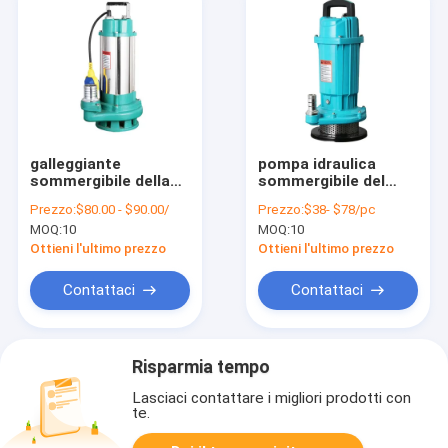
galleggiante
pompa idraulica
sommergibile della
sommergibile del
pompa idraulica 2hp
giardino di 25mm per
Prezzo:
$80.00 - $90.00/
Prezzo:
$38- $78/pc
25cm delle acque
irrigazione 220V
MOQ:
10
MOQ:
10
luride di 110V 127V
50Hz dell'azienda
290 l/min
agricola
Ottieni l'ultimo prezzo
Ottieni l'ultimo prezzo
Contattaci
Contattaci
Risparmia tempo
Lasciaci contattare i migliori prodotti con
te.