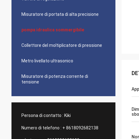
Misuratore di portata di alta precisione
pompa idraulica sommergibile
Collettore del moltiplicatore di pressione
Metro livellato ultrasonico
DE
Misuratore di potenza corrente di
tensione
App
Dim
sb
Persona di contatto :
Kiki
Numero di telefono :
+ 8618092682138
Nom