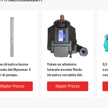
a idraulica buona
Yuken un alluminio
0,5
onda del Myanmar 3
laterale assiale fluido
som
ci di pompa
idraulico variabile del
cav
ergibile di 220V
porto della pompa a
Jet
well
pistone di spostamento
Sau
Miglior Prezzo
Miglior Prezzo