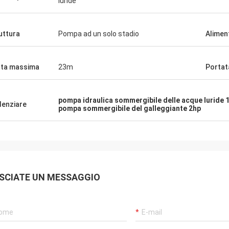
luride
uttura
Pompa ad un solo stadio
Alimen
ta massima
23m
Portat
pompa idraulica sommergibile delle acque luride 
denziare
pompa sommergibile del galleggiante 2hp
SCIATE UN MESSAGGIO