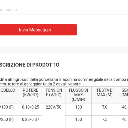
Invia Messaggio
SCRIZIONE DI PRODOTTO
dita all'ingrosso della porcellana macchina sommergibile della pompa i
mutatore di galleggiante da 2 cavalli vapore
ODELLO
POTERE
TENSION
FLUSSO DI
TESTA DI
SB
(KW/HP)
E (V/HZ)
MAX
MAX (M)
(MI
(L/MIN)
T
V180 (F)
0.18/0.25
220V/50
133
7,0
40,
V250 (F)
0.25/0.37
150
7,5
40,