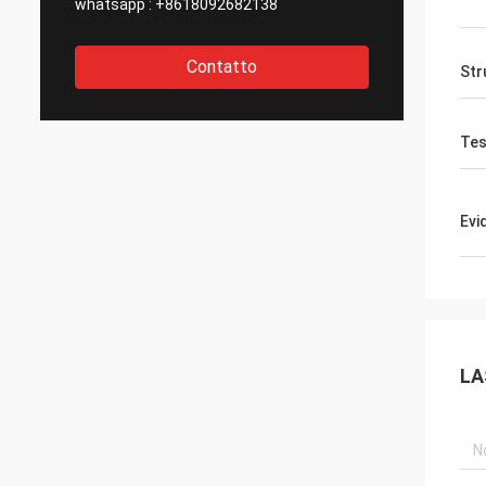
whatsapp :
+8618092682138
Contatto
Str
Tes
Evi
LA