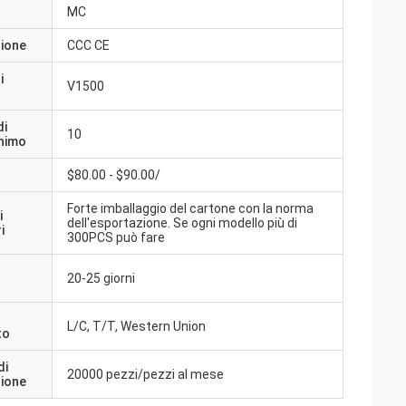
MC
zione
CCC CE
i
V1500
di
10
inimo
$80.00 - $90.00/
Forte imballaggio del cartone con la norma
i
dell'esportazione. Se ogni modello più di
i
300PCS può fare
20-25 giorni
a
L/C, T/T, Western Union
to
di
20000 pezzi/pezzi al mese
zione