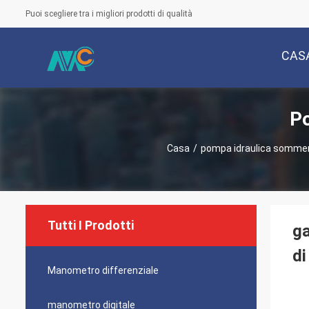
Puoi scegliere tra i migliori prodotti di qualità
CAS
Po
Casa
/
pompa idraulica sommer
Tutti I Prodotti
ga
di
Manometro differenziale
manometro digitale