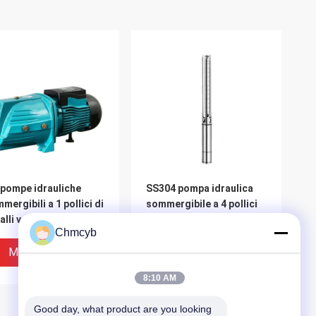
 pompe idrauliche
SS304 pompa idraulica
mergibili a 1 pollici di
sommergibile a 4 pollici
alli vapore 1hp 1.5hp
3kw 4hp 415Kpa elettrico
Chmcyb
 Water Pump Arabia
dita
Miglior Prezzo
Miglior Prezzo
8:10 AM
Good day, what product are you looking 