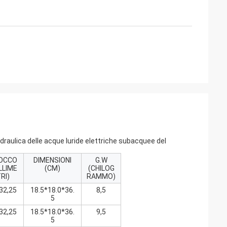
draulica delle acque luride elettriche subacquee del
OCCO
DIMENSIONI
G.W
LLIME
(CM)
(CHILOG
RI)
RAMMO)
32,25
18.5*18.0*36.
8,5
5
32,25
18.5*18.0*36.
9,5
5