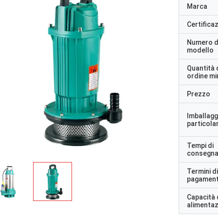
Marca
Certifica
Numero d
modello
Quantità 
ordine m
Prezzo
Imballagg
particolar
Tempi di
consegn
Termini di
pagamen
Capacità 
alimenta