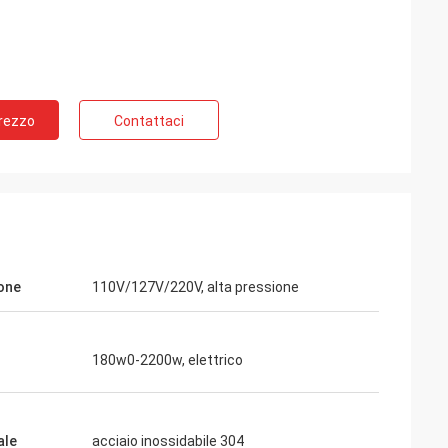
Prezzo
Contattaci
one
110V/127V/220V, alta pressione
180w0-2200w, elettrico
ale
acciaio inossidabile 304