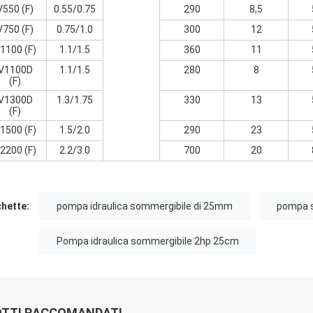
V550 (F)
0.55/0.75
290
8,5
V750 (F)
0.75/1.0
300
12
1100 (F)
1.1/1.5
360
11
V1100D
1.1/1.5
280
8
(F)
V1300D
1.3/1.75
330
13
(F)
1500 (F)
1.5/2.0
290
23
2200 (F)
2.2/3.0
700
20
chette:
pompa idraulica sommergibile di 25mm
pompa s
Pompa idraulica sommergibile 2hp 25cm
TTI RACCOMANDATI