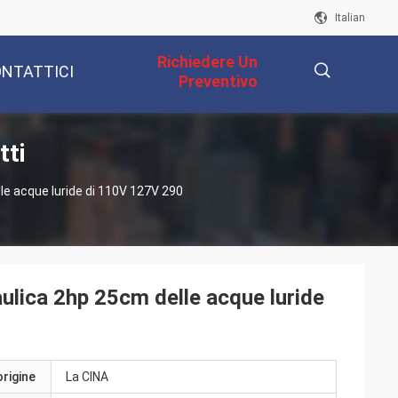
Italian
Richiedere Un
NTATTICI
Preventivo
tti
描
le acque luride di 110V 127V 290
述
ulica 2hp 25cm delle acque luride
origine
La CINA