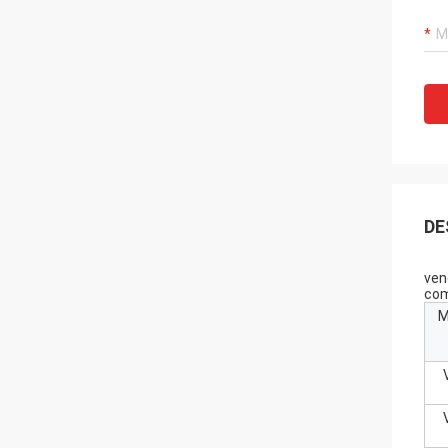
DE
ven
com
M