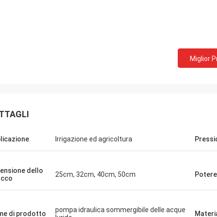
Miglior 
TTAGLI
licazione
Irrigazione ed agricoltura
Pressi
ensione dello
25cm, 32cm, 40cm, 50cm
Potere
occo
pompa idraulica sommergibile delle acque
e di prodotto
Materi