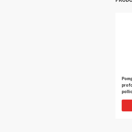
Pomp
prof
polli
somm
Bore