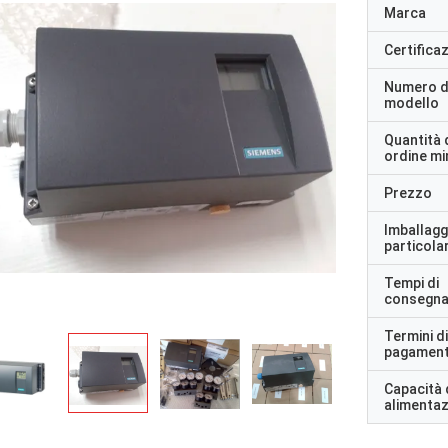
Marca
Certifica
Numero d
modello
Quantità 
ordine m
Prezzo
Imballagg
particolar
Tempi di
consegn
Termini di
pagamen
Capacità 
alimenta