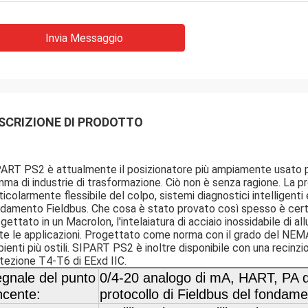
Invia Messaggio
SCRIZIONE DI PRODOTTO
ART PS2 è attualmente il posizionatore più ampiamente usato per g
ma di industrie di trasformazione. Ciò non è senza ragione. La
ticolarmente flessibile del colpo, sistemi diagnostici intelligen
damento Fieldbus. Che cosa è stato provato così spesso è cert
gettato in un Macrolon, l'intelaiatura di acciaio inossidabile di a
te le applicazioni. Progettato come norma con il grado del NEMA 
ienti più ostili. SIPART PS2 è inoltre disponibile con una recinzio
tezione T4-T6 di EExd IIC.
gnale del punto
0/4-20 analogo di mA, HART, PA
ncente:
protocollo di Fieldbus del fondam