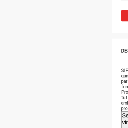
DE
SIP
gam
par
fon
Pro
tut
amb
pro
Se
vi