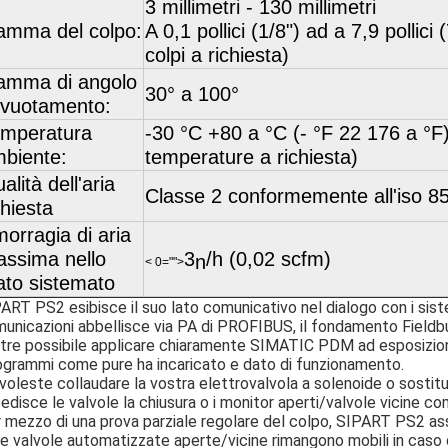
3 millimetri - 130 millimetri
mma del colpo:
A 0,1 pollici (1/8") ad a 7,9 pollici 
colpi a richiesta)
amma di angolo
30° a 100°
 vuotamento:
mperatura
-30 °C +80 a °C (- °F 22 176 a °F
biente:
temperature a richiesta)
alità dell'aria
Classe 2 conformemente all'iso 8
chiesta
orragia di aria
ssima nello
3
/h (0,02 scfm)
n
< 0="">
ato sistemato
ART PS2 esibisce il suo lato comunicativo nel dialogo con i sistem
unicazioni abbellisce via PA di PROFIBUS, il fondamento Fieldb
ltre possibile applicare chiaramente SIMATIC PDM ad esposizio
ogrammi come pure ha incaricato e dato di funzionamento.
voleste collaudare la vostra elettrovalvola a solenoide o sostit
edisce le valvole la chiusura o i monitor aperti/valvole vicine co
 mezzo di una prova parziale regolare del colpo, SIPART PS2 ass
re valvole automatizzate aperte/vicine rimangono mobili in caso 