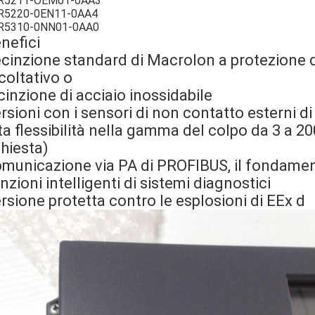
R5211-OEM01-0AA3
R5220-0EN11-0AA4
R5310-0NN01-0AA0
nefici
cinzione standard di Macrolon a protezione d
coltativo o
cinzione di acciaio inossidabile
rsioni con i sensori di non contatto esterni di
ta flessibilità nella gamma del colpo da 3 a 200 
chiesta)
municazione via PA di PROFIBUS, il fondame
nzioni intelligenti di sistemi diagnostici
rsione protetta contro le esplosioni di EEx d