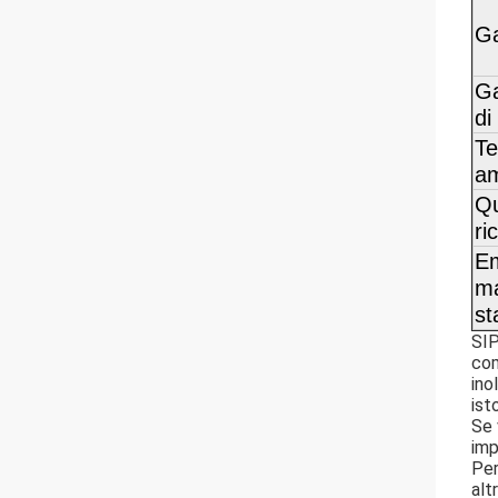
Ga
G
di
Te
am
Qu
ri
Em
ma
st
SIP
com
ino
ist
Se 
imp
Per
alt