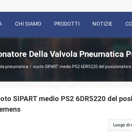
A
CHI SIAMO
PRODOTTI
NOTIZIE
CO
onatore Della Valvola Pneumatica P
vola pneumatica
/
vuoto SIPART medio PS2 6DR5220 del posizionatore 
oto SIPART medio PS2 6DR5220 del posiz
iemens
Luogo di 