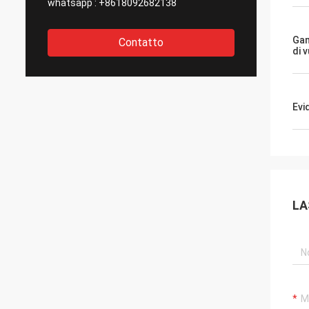
whatsapp :
+8618092682138
Gam
Contatto
di 
Evi
LA