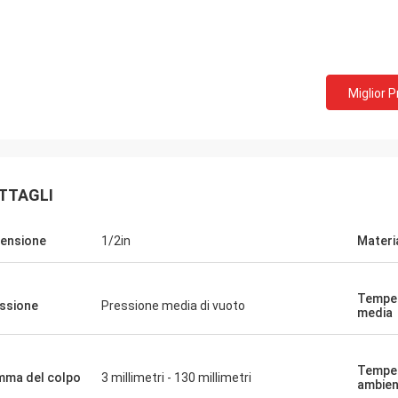
Miglior 
TTAGLI
ensione
1/2in
Materi
Temper
ssione
Pressione media di vuoto
media
Tempe
ma del colpo
3 millimetri - 130 millimetri
ambien