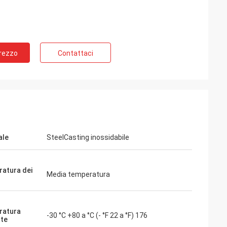
Prezzo
Contattaci
ale
SteelCasting inossidabile
atura dei
Media temperatura
ratura
-30 °C +80 a °C (- °F 22 a °F) 176
te