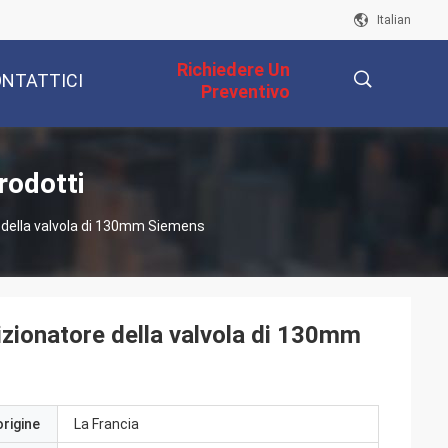
Italian
Richiedere Un
NTATTICI
Preventivo
描
rodotti
della valvola di 130mm Siemens
述
ionatore della valvola di 130mm
origine
La Francia