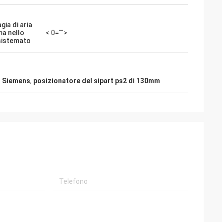
ia di aria
a nello
< 0="">
sistemato
i Siemens
,
posizionatore del sipart ps2 di 130mm