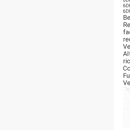
6D
6D
6D
Be
Re
fa
re
Ve
Al
ri
Co
Fu
Ve