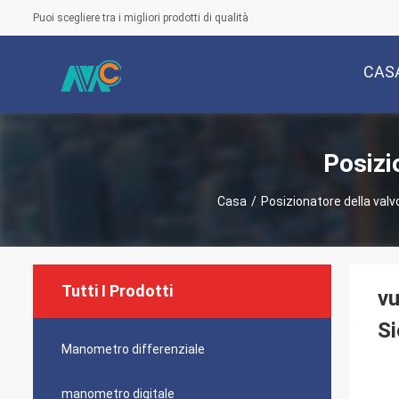
Puoi scegliere tra i migliori prodotti di qualità
CAS
Posizi
Casa
/
Posizionatore della val
Tutti I Prodotti
vu
S
Manometro differenziale
manometro digitale