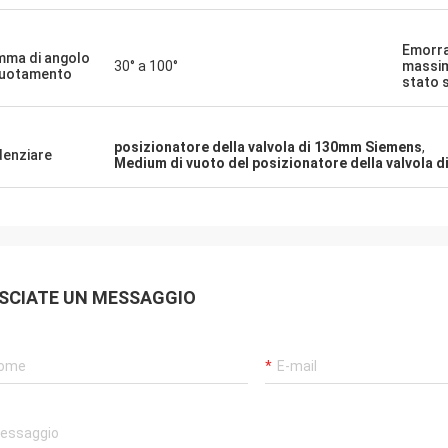
Emorrag
ma di angolo
30° a 100°
massim
vuotamento
stato 
posizionatore della valvola di 130mm Siemens
,
denziare
Medium di vuoto del posizionatore della valvola d
SCIATE UN MESSAGGIO