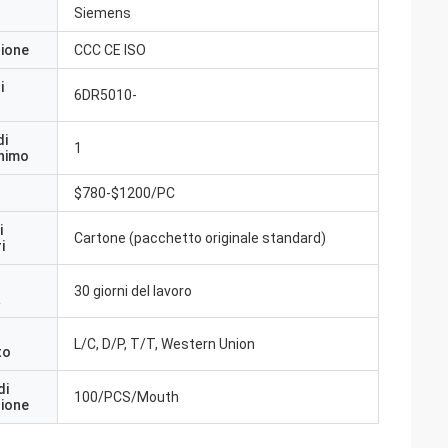
Siemens
zione
CCC CE ISO
i
6DR5010-
di
1
inimo
$780-$1200/PC
i
Cartone (pacchetto originale standard)
i
30 giorni del lavoro
a
L/C, D/P, T/T, Western Union
to
di
100/PCS/Mouth
zione