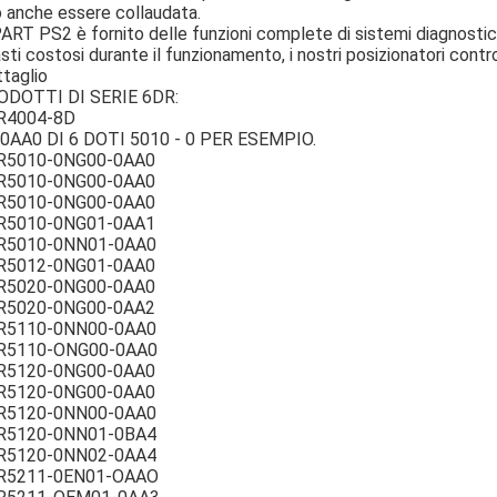
 anche essere collaudata.
ART PS2 è fornito delle funzioni complete di sistemi diagnostic
sti costosi durante il funzionamento, i nostri posizionatori contr
taglio
ODOTTI DI SERIE 6DR:
R4004-8D
0AA0 DI 6 DOTI 5010 - 0 PER ESEMPIO.
R5010-0NG00-0AA0
R5010-0NG00-0AA0
R5010-0NG00-0AA0
R5010-0NG01-0AA1
R5010-0NN01-0AA0
R5012-0NG01-0AA0
R5020-0NG00-0AA0
R5020-0NG00-0AA2
R5110-0NN00-0AA0
R5110-ONG00-0AA0
R5120-0NG00-0AA0
R5120-0NG00-0AA0
R5120-0NN00-0AA0
R5120-0NN01-0BA4
R5120-0NN02-0AA4
R5211-0EN01-OAAO