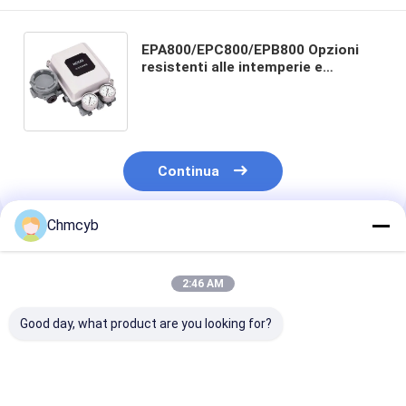
EPA800/EPC800/EPB800 Opzioni
resistenti alle intemperie e
all'esplosione per il posizionatore
elettro-pneumatico delle valvole
Continua
Chmcyb
Prodotti Raccomandati
2:46 AM
Good day, what product are you looking for?