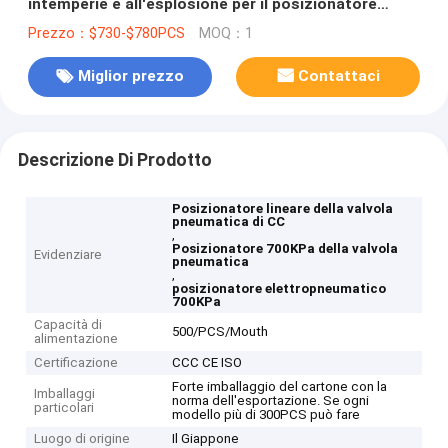
intemperie e all'esplosione per il posizionatore
elettro-pneumatico delle valvole
Prezzo：$730-$780PCS
MOQ：1
Miglior prezzo
Contattaci
Descrizione Di Prodotto
Posizionatore lineare della valvola
pneumatica di CC
,
Posizionatore 700KPa della valvola
Evidenziare
pneumatica
,
posizionatore elettropneumatico
700KPa
Capacità di
500/PCS/Mouth
alimentazione
Certificazione
CCC CE ISO
Forte imballaggio del cartone con la
Imballaggi
norma dell'esportazione. Se ogni
particolari
modello più di 300PCS può fare
Luogo di origine
Il Giappone