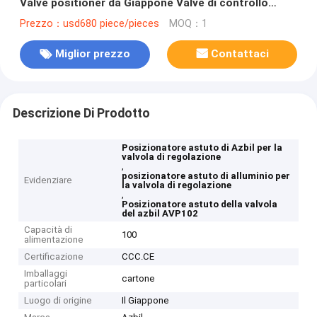
Valve positioner da Giappone Valve di controllo
pneumatica con posizionatore e
Prezzo：usd680 piece/pieces
MOQ：1
Miglior prezzo
Contattaci
Descrizione Di Prodotto
Posizionatore astuto di Azbil per la
valvola di regolazione
,
posizionatore astuto di alluminio per
Evidenziare
la valvola di regolazione
,
Posizionatore astuto della valvola
del azbil AVP102
Capacità di
100
alimentazione
Certificazione
CCC.CE
Imballaggi
cartone
particolari
Luogo di origine
Il Giappone