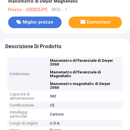
manometro di Dwyer Magnehelic
Prezzo：USD$35/PC
MOQ：1
Miglior prezzo
Contattaci
Descrizione Di Prodotto
Manometro differenziale di Dwyer
2060
,
Manometro differenziale di
Evidenziare
Magnehelic
,
Manometro magnehelic di Dwyer
2060
Capacità di
500
alimentazione
Certificazione
CE
Imballaggi
Cartone
particolari
Luogo di origine
U.S.A.