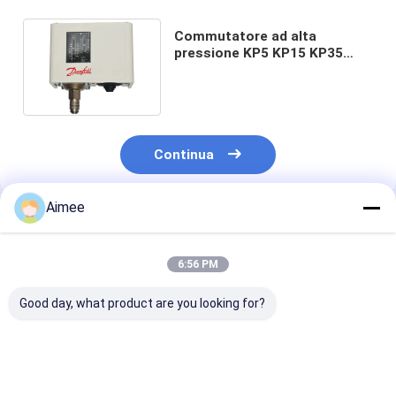
Commutatore ad alta
pressione KP5 KP15 KP35
KP36 RT116 RT112 di
Danfoss
Continua
Aimee
Prodotti Raccomandati
6:56 PM
Good day, what product are you looking for?