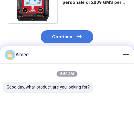
personale di 2009 GMS per
Marine Industry
Continua
Aimee
Prodotti Raccomandati
5:50 AM
Good day, what product are you looking for?
Endress+Hauser E+H
Sensore di pressione
UNI-T Solar M
71002865 VU340
SIL2 serie Dynisco
Meter UT673P
Display Module
MDT4X2F con uscita
Tester di pote