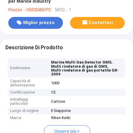
per Marine Industry
Prezzo：USD$580/PC
MOQ：1
Miglior prezzo
Contattaci
Descrizione Di Prodotto
,
Marine Multi Gas Detector GMS
,
Multi rivelatore di gas di GMS
Evidenziare
Multi rivelatore di gas portatile GX-
2009
Capacità di
1000
alimentazione
Certificazione
CE
Imballaggi
Cartone
particolari
Luogo di origine
Il Giappone
Marca
Riken Keiki
Osservi più